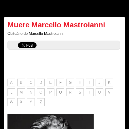
Muere Marcello Mastroianni
Obituário de Marcello Mastroianni.
A
B
C
D
E
F
G
H
I
J
K
L
M
N
O
P
Q
R
S
T
U
V
W
X
Y
Z