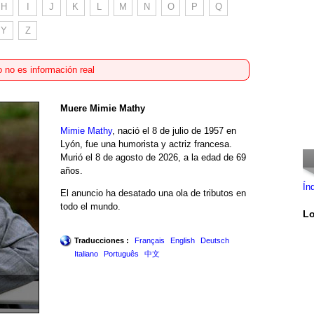
H
I
J
K
L
M
N
O
P
Q
Y
Z
 no es información real
Muere Mimie Mathy
Mimie Mathy
, nació el 8 de julio de 1957 en
Lyón, fue una humorista y actriz francesa.
Murió el 8 de agosto de 2026, a la edad de 69
años.
Ín
El anuncio ha desatado una ola de tributos en
todo el mundo.
Lo
Traducciones :
Français
English
Deutsch
Italiano
Português
中文