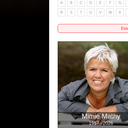
A
B
C
D
E
F
G
R
S
T
U
V
W
X
Esto
Mimie Mathy
1957 - 2026