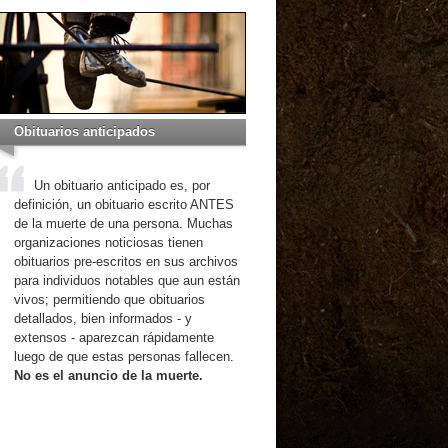
Obituarios anticipados
Un obituario anticipado es, por
definición, un obituario escrito ANTES
de la muerte de una persona. Muchas
organizaciones noticiosas tienen
obituarios pre-escritos en sus archivos
para individuos notables que aun están
vivos; permitiendo que obituarios
detallados, bien informados - y
extensos - aparezcan rápidamente
luego de que estas personas fallecen.
No es el anuncio de la muerte.