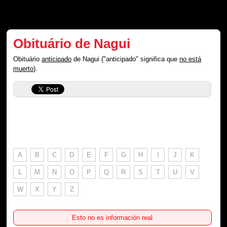
Obituário de Nagui
Obituário
anticipado
de Nagui ("anticipado" significa que
no está
muerto
).
A
B
C
D
E
F
G
H
I
J
K
L
M
N
O
P
Q
R
S
T
U
V
W
X
Y
Z
Esto no es información real