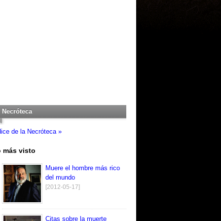
Necróteca
dice de la Necróteca »
 más visto
Muere el hombre más rico
del mundo
[2012-05-17]
Citas sobre la muerte