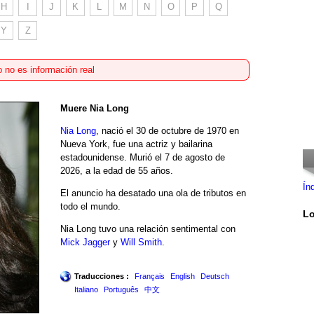
H
I
J
K
L
M
N
O
P
Q
Y
Z
 no es información real
Muere Nia Long
Nia Long
, nació el 30 de octubre de 1970 en
Nueva York, fue una actriz y bailarina
estadounidense. Murió el 7 de agosto de
2026, a la edad de 55 años.
Ín
El anuncio ha desatado una ola de tributos en
todo el mundo.
Lo
Nia Long tuvo una relación sentimental con
Mick Jagger
y
Will Smith
.
Traducciones :
Français
English
Deutsch
Italiano
Português
中文