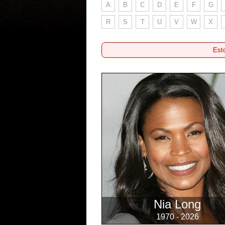
A
B
C
D
E
F
G
R
S
T
U
V
W
X
Esto
Nia Long
1970 - 2026