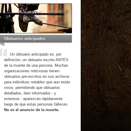
Obituarios anticipados
Un obituario anticipado es, por
definición, un obituario escrito ANTES
de la muerte de una persona. Muchas
organizaciones noticiosas tienen
obituarios pre-escritos en sus archivos
para individuos notables que aun están
vivos; permitiendo que obituarios
detallados, bien informados - y
extensos - aparezcan rápidamente
luego de que estas personas fallecen.
No es el anuncio de la muerte.