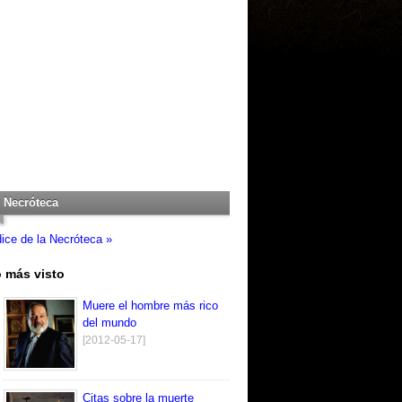
Necróteca
dice de la Necróteca »
 más visto
Muere el hombre más rico
del mundo
[2012-05-17]
Citas sobre la muerte