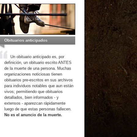
Obituarios anticipados
Un obituario anticipado es, por
definición, un obituario escrito ANTES
de la muerte de una persona. Muchas
organizaciones noticiosas tienen
obituarios pre-escritos en sus archivos
para individuos notables que aun están
vivos; permitiendo que obituarios
detallados, bien informados - y
extensos - aparezcan rápidamente
luego de que estas personas fallecen.
No es el anuncio de la muerte.