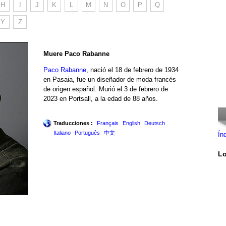
H
I
J
K
L
M
N
O
P
Q
Y
Z
Muere Paco Rabanne
Paco Rabanne
, nació el 18 de febrero de 1934
en Pasaia, fue un diseñador de moda francés
de origen español. Murió el 3 de febrero de
2023 en Portsall, a la edad de 88 años.
Traducciones :
Français
English
Deutsch
Italiano
Português
中文
Ín
Lo