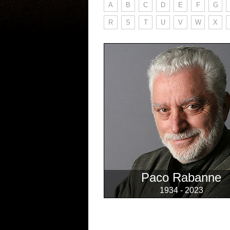
A
B
C
D
E
F
G
R
S
T
U
V
W
X
Paco Rabanne
1934 - 2023