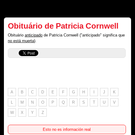
Obituário de Patricia Cornwell
Obituário
anticipado
de Patricia Cornwell ("anticipado" significa que
no está muerta
).
A
B
C
D
E
F
G
H
I
J
K
L
M
N
O
P
Q
R
S
T
U
V
W
X
Y
Z
Esto no es información real