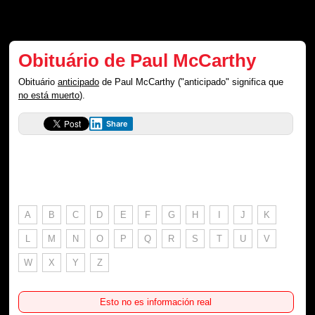
Obituário de Paul McCarthy
Obituário
anticipado
de Paul McCarthy ("anticipado" significa que
no está muerto
).
Share
A
B
C
D
E
F
G
H
I
J
K
L
M
N
O
P
Q
R
S
T
U
V
W
X
Y
Z
Esto no es información real