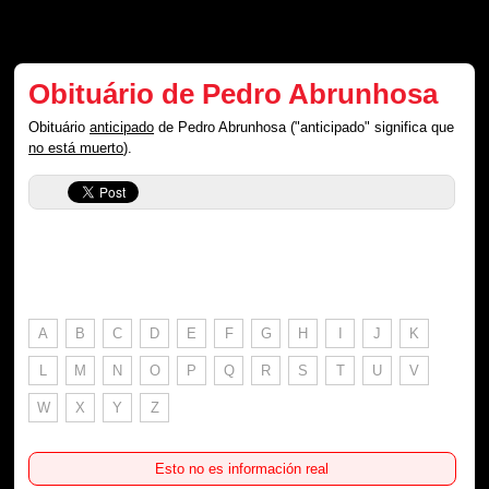
Obituário de Pedro Abrunhosa
Obituário
anticipado
de Pedro Abrunhosa ("anticipado" significa que
no está muerto
).
A
B
C
D
E
F
G
H
I
J
K
L
M
N
O
P
Q
R
S
T
U
V
W
X
Y
Z
Esto no es información real