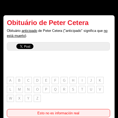
Obituário de Peter Cetera
Obituário
anticipado
de Peter Cetera ("anticipado" significa que
no
está muerto
).
A
B
C
D
E
F
G
H
I
J
K
L
M
N
O
P
Q
R
S
T
U
V
W
X
Y
Z
Esto no es información real