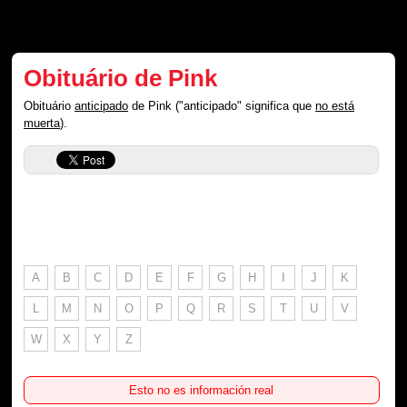
Obituário de Pink
Obituário
anticipado
de Pink ("anticipado" significa que
no está
muerta
).
A
B
C
D
E
F
G
H
I
J
K
L
M
N
O
P
Q
R
S
T
U
V
W
X
Y
Z
Esto no es información real