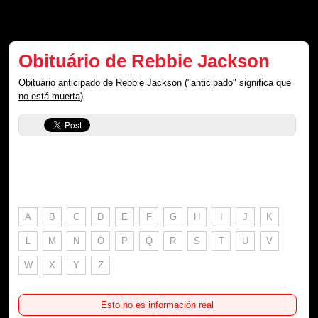
Obituário de Rebbie Jackson
Obituário
anticipado
de Rebbie Jackson ("anticipado" significa que
no está muerta
).
A
B
C
D
E
F
G
H
I
J
K
L
M
N
O
P
Q
R
S
T
U
V
W
X
Y
Z
Esto no es información real