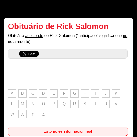
Obituário de Rick Salomon
Obituário
anticipado
de Rick Salomon ("anticipado" significa que
no
está muerto
).
A
B
C
D
E
F
G
H
I
J
K
L
M
N
O
P
Q
R
S
T
U
V
W
X
Y
Z
Esto no es información real