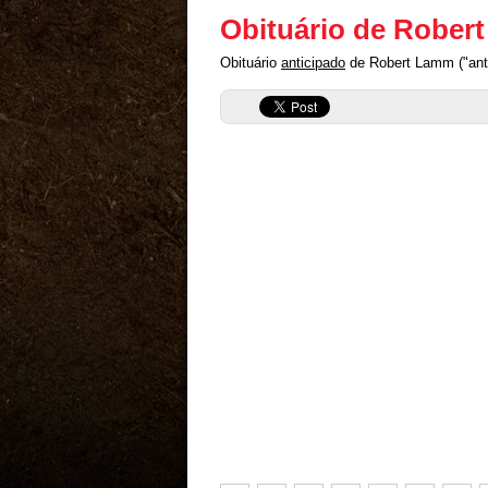
Obituário de Rober
Obituário
anticipado
de Robert Lamm ("anti