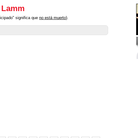
t Lamm
cipado" significa que
no está muerto
).