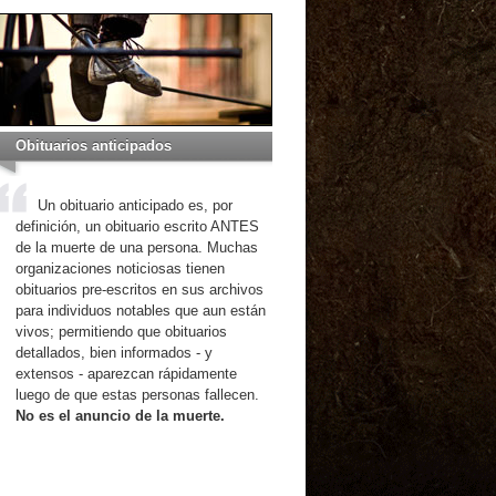
Obituarios anticipados
Un obituario anticipado es, por
definición, un obituario escrito ANTES
de la muerte de una persona. Muchas
organizaciones noticiosas tienen
obituarios pre-escritos en sus archivos
para individuos notables que aun están
vivos; permitiendo que obituarios
detallados, bien informados - y
extensos - aparezcan rápidamente
luego de que estas personas fallecen.
No es el anuncio de la muerte.