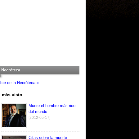
Necróteca
dice de la Necróteca »
 más visto
Muere el hombre más rico
del mundo
[2012-05-17]
Citas sobre la muerte