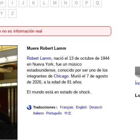
H
I
J
K
L
M
N
O
P
Q
Y
Z
 no es información real
Muere Robert Lamm
Robert Lamm
, nació el 13 de octubre de 1944
en Nueva York, fue un músico
estadounidense, conocido por ser uno de los
integrantes de
Chicago
. Murió el 7 de agosto
de 2026, a la edad de 81 años.
Ín
El mundo está en estado de shock.
Lo
Traducciones :
Français
English
Deutsch
Italiano
Português
中文