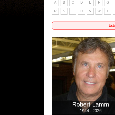
A
B
C
D
E
F
G
R
S
T
U
V
W
X
Esto
Robert Lamm
1944 - 2026