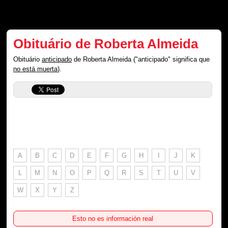
Obituário de Roberta Almeida
Obituário
anticipado
de Roberta Almeida ("anticipado" significa que
no está muerta
).
A
B
C
D
E
F
G
H
I
J
K
L
M
N
O
P
Q
R
S
T
U
V
W
X
Y
Z
Esto no es información real