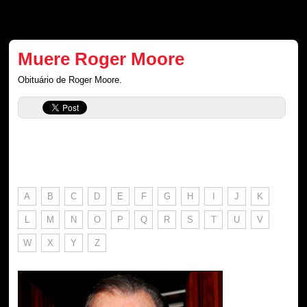
Muere Roger Moore
Obituário de Roger Moore.
A
B
C
D
E
F
G
H
I
J
K
L
M
N
O
P
Q
R
S
T
U
V
W
X
Y
Z