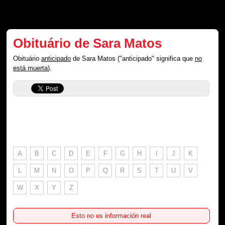
Obituário de Sara Matos
Obituário
anticipado
de Sara Matos ("anticipado" significa que
no
está muerta
).
A
B
C
D
E
F
G
H
I
J
K
L
M
N
O
P
Q
R
S
T
U
V
W
X
Y
Z
Esto no es información real