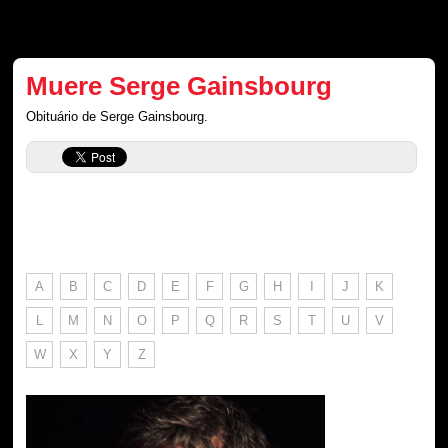
Muere Serge Gainsbourg
Obituário de Serge Gainsbourg.
A
B
C
D
E
F
G
H
I
J
K
L
M
N
O
P
Q
R
S
T
U
V
W
X
Y
Z