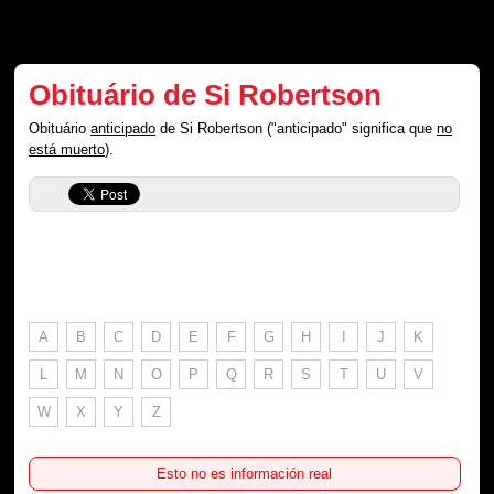
Obituário de Si Robertson
Obituário
anticipado
de Si Robertson ("anticipado" significa que
no
está muerto
).
A
B
C
D
E
F
G
H
I
J
K
L
M
N
O
P
Q
R
S
T
U
V
W
X
Y
Z
Esto no es información real