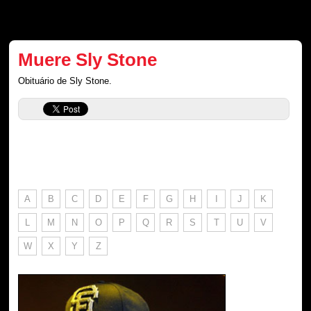
Muere Sly Stone
Obituário de Sly Stone.
A
B
C
D
E
F
G
H
I
J
K
L
M
N
O
P
Q
R
S
T
U
V
W
X
Y
Z