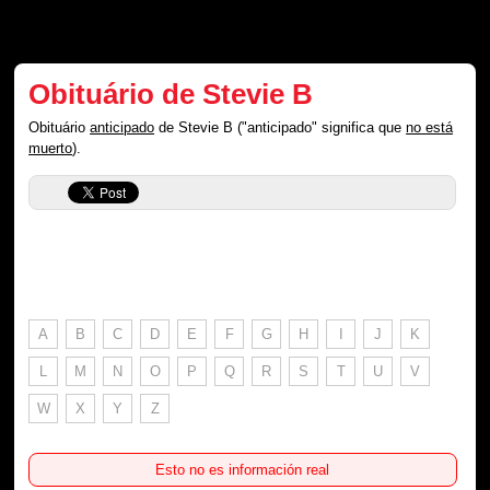
Obituário de Stevie B
Obituário
anticipado
de Stevie B ("anticipado" significa que
no está
muerto
).
A
B
C
D
E
F
G
H
I
J
K
L
M
N
O
P
Q
R
S
T
U
V
W
X
Y
Z
Esto no es información real