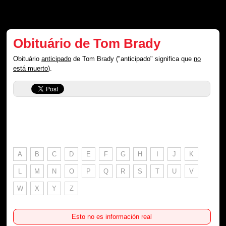
Obituário de Tom Brady
Obituário
anticipado
de Tom Brady ("anticipado" significa que
no
está muerto
).
A
B
C
D
E
F
G
H
I
J
K
L
M
N
O
P
Q
R
S
T
U
V
W
X
Y
Z
Esto no es información real