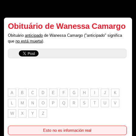
Obituário de Wanessa Camargo
Obituário
anticipado
de Wanessa Camargo ("anticipado" significa
que
no está muerta
).
A
B
C
D
E
F
G
H
I
J
K
L
M
N
O
P
Q
R
S
T
U
V
W
X
Y
Z
Esto no es información real