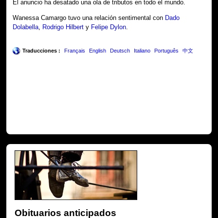
El anuncio ha desatado una ola de tributos en todo el mundo.
Wanessa Camargo tuvo una relación sentimental con
Dado
Dolabella
,
Rodrigo Hilbert
y
Felipe Dylon
.
Traducciones :
Français
English
Deutsch
Italiano
Português
中文
Obituarios anticipados