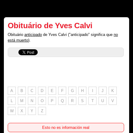
Obituário de Yves Calvi
Obituário
anticipado
de Yves Calvi ("anticipado" significa que
no
está muerto
).
A
B
C
D
E
F
G
H
I
J
K
L
M
N
O
P
Q
R
S
T
U
V
W
X
Y
Z
Esto no es información real